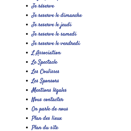
Je réserve
Je reserve le dimanche
Je reserve le jeudi
Je reserve le samedi
Je reserve le vendredi
L Association
Le Spectacle
Les Coulisses
Les Sponsors
Mentions légales
Nous contacter
On parle de nous
Plan des lieux
Plan du site